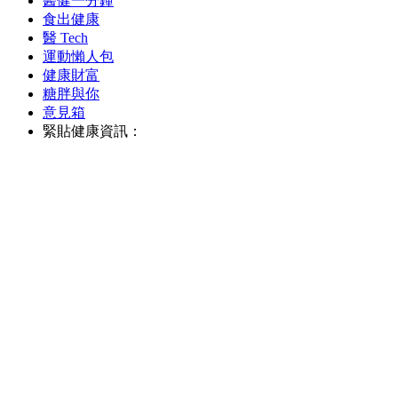
醫健一分鐘
食出健康
醫 Tech
運動懶人包
健康財富
糖胖與你
意見箱
緊貼健康資訊：