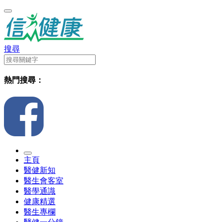
搜尋
熱門搜尋：
主頁
醫健新知
醫生會客室
醫學通識
健康精選
醫生專欄