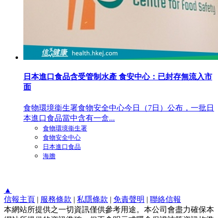
日本進口食品含受管制水產 食安中心：已封存無流入市
面
食物環境衞生署食物安全中心今日（7日）公布，一批日
本進口食品當中含有一盒...
食物環境衞生署
食物安全中心
日本進口食品
海膽
▲
信報主頁
|
服務條款
|
私隱條款
|
免責聲明
|
聯絡信報
本網站所提供之一切資訊僅供參考用途。本公司會盡力確保本