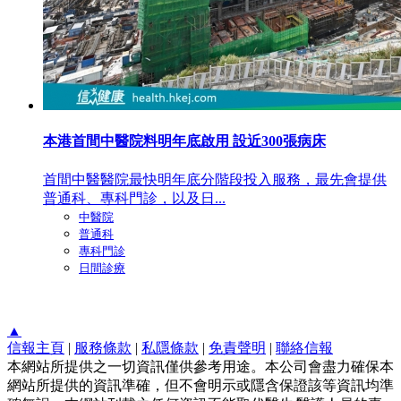
本港首間中醫院料明年底啟用 設近300張病床
首間中醫醫院最快明年底分階段投入服務，最先會提供
普通科、專科門診，以及日...
中醫院
普通科
專科門診
日間診療
▲
信報主頁
|
服務條款
|
私隱條款
|
免責聲明
|
聯絡信報
本網站所提供之一切資訊僅供參考用途。本公司會盡力確保本
網站所提供的資訊準確，但不會明示或隱含保證該等資訊均準