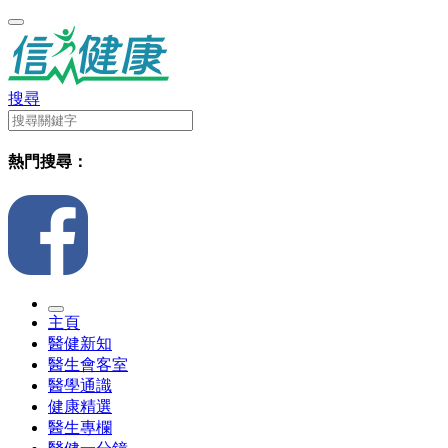
搜尋
熱門搜尋：
主頁
醫健新知
醫生會客室
醫學通識
健康精選
醫生專欄