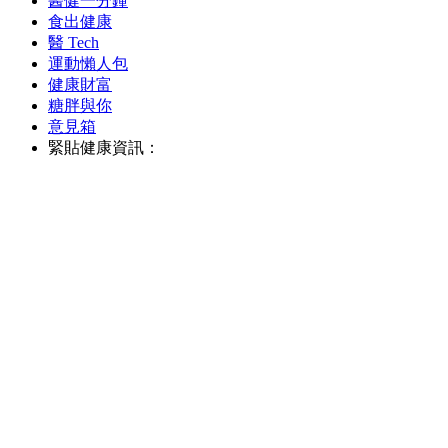
醫健一分鐘
食出健康
醫 Tech
運動懶人包
健康財富
糖胖與你
意見箱
緊貼健康資訊：