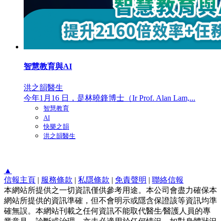
智慧教育與AI
洪之韻醫生
今年1月16 日，是林曉鋒博士（Ir Prof. Alan Lam,...
智慧教育
AI
快樂之韻
洪之韻醫生
▲
信報主頁
|
服務條款
|
私隱條款
|
免責聲明
|
聯絡信報
本網站所提供之一切資訊僅供參考用途。本公司會盡力確保本
網站所提供的資訊準確，但不會明示或隱含保證該等資訊均準
確無誤。本網站刊載之任何資訊不能取代醫生∕醫護人員的專