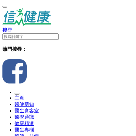
搜尋
熱門搜尋：
主頁
醫健新知
醫生會客室
醫學通識
健康精選
醫生專欄