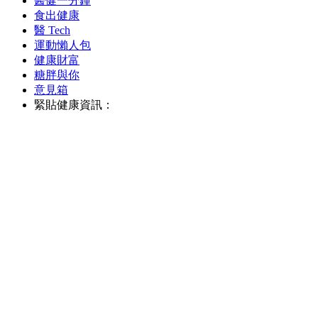
醫健一分鐘
食出健康
醫 Tech
運動懶人包
健康財富
糖胖與你
意見箱
緊貼健康資訊：