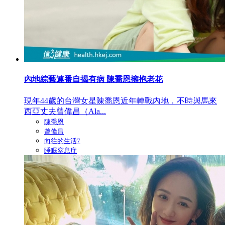
內地綜藝連番自揭有病 陳喬恩擁抱老花
現年44歲的台灣女星陳喬恩近年轉戰內地，不時與馬來
西亞丈夫曾偉昌（Ala...
陳喬恩
曾偉昌
向往的生活7
睡眠窒息症