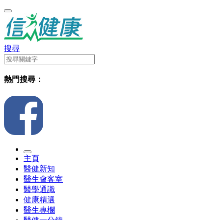
搜尋
熱門搜尋：
主頁
醫健新知
醫生會客室
醫學通識
健康精選
醫生專欄