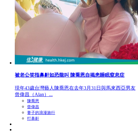
被老公笑指鼻鼾如恐龍叫 陳喬恩自揭患睡眠窒息症
現年43歲台灣藝人陳喬恩在去年3月31日與馬來西亞男友
曾偉昌（Alan）...
陳喬恩
曾偉昌
妻子的浪漫旅行
打鼻鼾