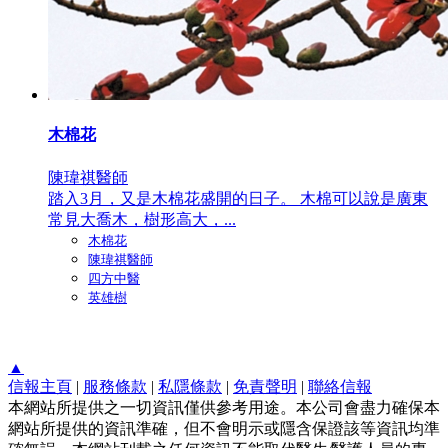
木棉花
陳瑋祺醫師
踏入3月，又是木棉花盛開的日子。 木棉可以說是廣東
常見大喬木，樹形高大，...
木棉花
陳瑋祺醫師
四方中醫
英雄樹
▲
信報主頁
|
服務條款
|
私隱條款
|
免責聲明
|
聯絡信報
本網站所提供之一切資訊僅供參考用途。本公司會盡力確保本
網站所提供的資訊準確，但不會明示或隱含保證該等資訊均準