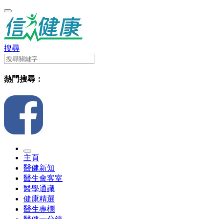
搜尋
熱門搜尋：
主頁
醫健新知
醫生會客室
醫學通識
健康精選
醫生專欄