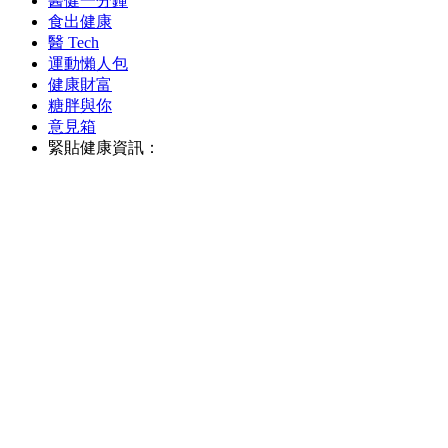
醫健一分鐘
食出健康
醫 Tech
運動懶人包
健康財富
糖胖與你
意見箱
緊貼健康資訊：