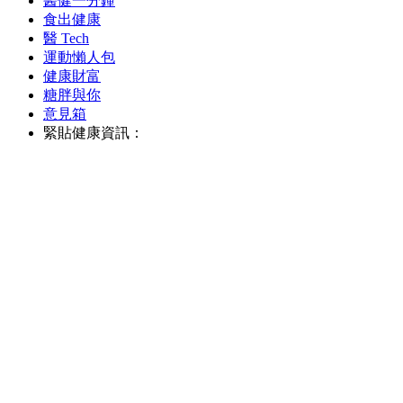
醫健一分鐘
食出健康
醫 Tech
運動懶人包
健康財富
糖胖與你
意見箱
緊貼健康資訊：