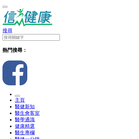
搜尋
熱門搜尋：
主頁
醫健新知
醫生會客室
醫學通識
健康精選
醫生專欄