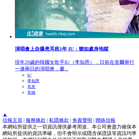
演唱會上自爆患耳疾1年 IU：猶如處身地獄
現年29歲的韓國女歌手IU（李知恩），日前在首爾舉行
一連兩日的演唱會，慶...
IU
李知恩
耳患
耳鳴
▲
信報主頁
|
服務條款
|
私隱條款
|
免責聲明
|
聯絡信報
本網站所提供之一切資訊僅供參考用途。本公司會盡力確保本
網站所提供的資訊準確，但不會明示或隱含保證該等資訊均準