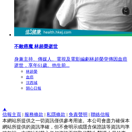
不敵癌魔 林超榮逝世
身兼主持、傳媒人、電視及電影編劇林超榮突傳因血癌
逝世，享年61歲。他生前...
林超榮
血癌
沈西城
開心日報
▲
信報主頁
|
服務條款
|
私隱條款
|
免責聲明
|
聯絡信報
本網站所提供之一切資訊僅供參考用途。本公司會盡力確保本
網站所提供的資訊準確，但不會明示或隱含保證該等資訊均準