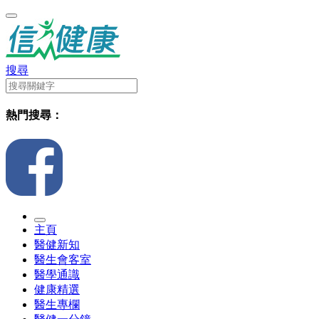
搜尋
熱門搜尋：
主頁
醫健新知
醫生會客室
醫學通識
健康精選
醫生專欄