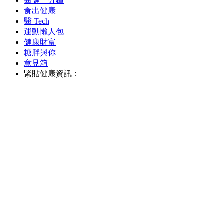
醫健一分鐘
食出健康
醫 Tech
運動懶人包
健康財富
糖胖與你
意見箱
緊貼健康資訊：