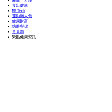
醫健一分鐘
食出健康
醫 Tech
運動懶人包
健康財富
糖胖與你
意見箱
緊貼健康資訊：