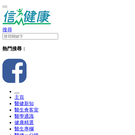
搜尋
熱門搜尋：
主頁
醫健新知
醫生會客室
醫學通識
健康精選
醫生專欄