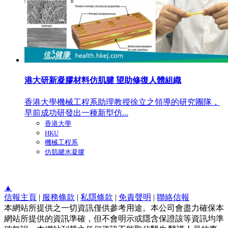
港大研新凝膠材料仿肌腱 望助修復人體組織
香港大學機械工程系助理教授徐立之領導的研究團隊，
早前成功研發出一種新型仿...
香港大學
HKU
機械工程系
仿肌腱水凝膠
▲
信報主頁
|
服務條款
|
私隱條款
|
免責聲明
|
聯絡信報
本網站所提供之一切資訊僅供參考用途。本公司會盡力確保本
網站所提供的資訊準確，但不會明示或隱含保證該等資訊均準