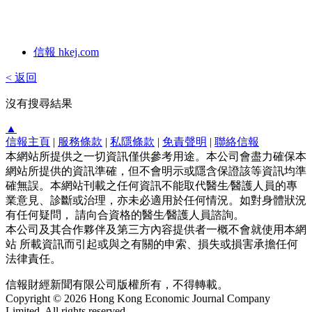
信報 hkej.com
< 返回
沒有搜尋結果
▲
信報主頁
|
服務條款
|
私隱條款
|
免責聲明
|
聯絡信報
本網站所提供之一切資訊僅供參考用途。本公司會盡力確保本
網站所提供的資訊準確，但不會明示或隱含保證該等資訊均準
確無誤。本網站刊載之任何資訊不能取代醫生∕醫護人員的專
業意見、診斷或治理，亦未必適用於任何情況。如對身體狀況
有任何疑問， 請向合資格的醫生∕醫護人員諮詢。
本公司及其合作夥伴及第三方內容提供者一概不會就使用本網
站 所載資訊而引起或與之有關的申索、損失或損害承擔任何
法律責任。
信報財經新聞有限公司版權所有，不得轉載。
Copyright © 2026 Hong Kong Economic Journal Company
Limited. All rights reserved.