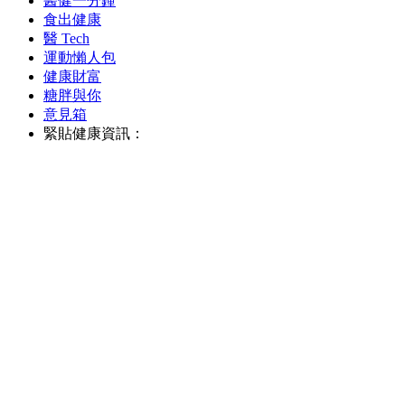
醫健一分鐘
食出健康
醫 Tech
運動懶人包
健康財富
糖胖與你
意見箱
緊貼健康資訊：