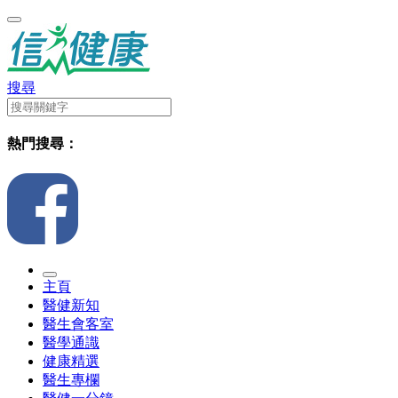
搜尋
熱門搜尋：
主頁
醫健新知
醫生會客室
醫學通識
健康精選
醫生專欄