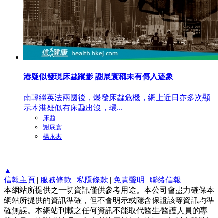
港疑似發現床蝨蹤影 謝展寰稱未有傳入迹象
南韓繼英法兩國後，爆發床蝨危機，網上近日亦多次顯
示本港疑似有床蝨出沒，環...
床蝨
謝展寰
楊永杰
▲
信報主頁
|
服務條款
|
私隱條款
|
免責聲明
|
聯絡信報
本網站所提供之一切資訊僅供參考用途。本公司會盡力確保本
網站所提供的資訊準確，但不會明示或隱含保證該等資訊均準
確無誤。本網站刊載之任何資訊不能取代醫生∕醫護人員的專