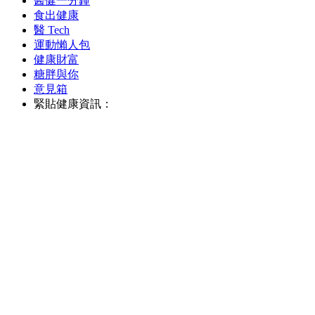
醫健一分鐘
食出健康
醫 Tech
運動懶人包
健康財富
糖胖與你
意見箱
緊貼健康資訊：