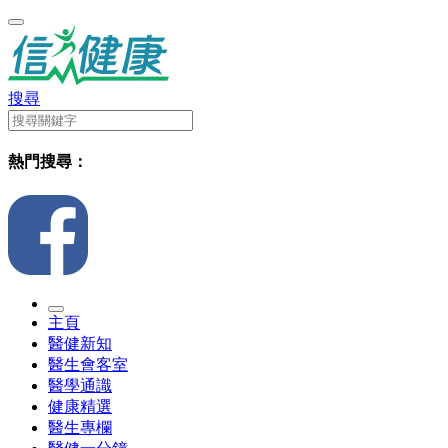
搜尋
熱門搜尋：
主頁
醫健新知
醫生會客室
醫學通識
健康精選
醫生專欄