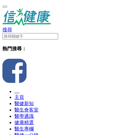
搜尋
熱門搜尋：
主頁
醫健新知
醫生會客室
醫學通識
健康精選
醫生專欄