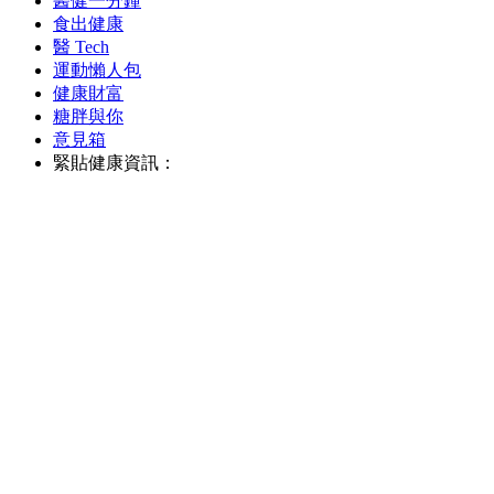
醫健一分鐘
食出健康
醫 Tech
運動懶人包
健康財富
糖胖與你
意見箱
緊貼健康資訊：