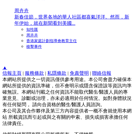
周卉卉
新春佳節，世界各地的華人社區都喜氣洋洋。然而，新
年伊始，就在新聞看到美國...
知性匯
周卉卉
香港家庭計劃指導會教育主任
槍擊事件
▲
信報主頁
|
服務條款
|
私隱條款
|
免責聲明
|
聯絡信報
本網站所提供之一切資訊僅供參考用途。本公司會盡力確保本
網站所提供的資訊準確，但不會明示或隱含保證該等資訊均準
確無誤。本網站刊載之任何資訊不能取代醫生∕醫護人員的專
業意見、診斷或治理，亦未必適用於任何情況。如對身體狀況
有任何疑問， 請向合資格的醫生∕醫護人員諮詢。
本公司及其合作夥伴及第三方內容提供者一概不會就使用本網
站 所載資訊而引起或與之有關的申索、損失或損害承擔任何
法律責任。