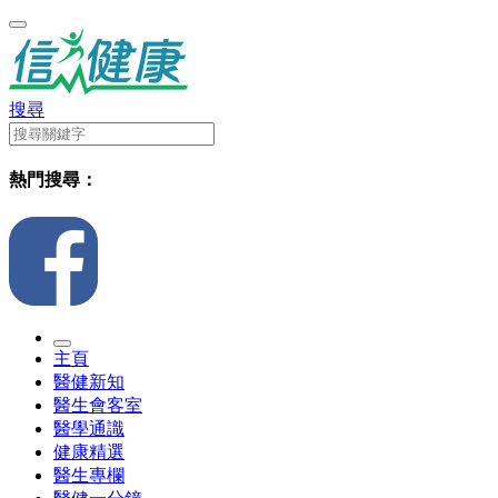
搜尋
熱門搜尋：
主頁
醫健新知
醫生會客室
醫學通識
健康精選
醫生專欄