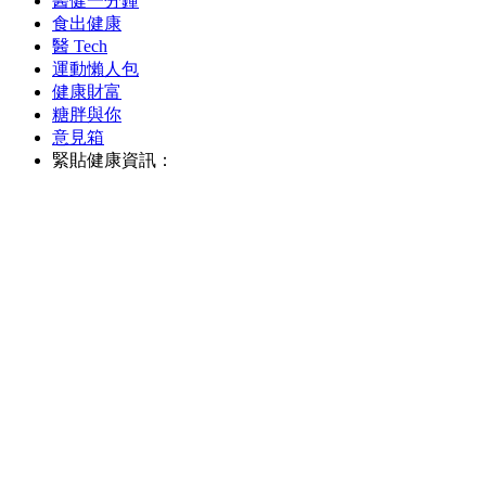
醫健一分鐘
食出健康
醫 Tech
運動懶人包
健康財富
糖胖與你
意見箱
緊貼健康資訊：