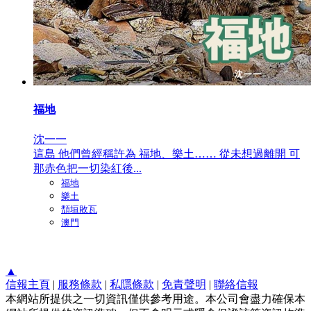
福地
沈一一
這島 他們曾經稱許為 福地、樂土…… 從未想過離開 可
那赤色把一切染紅後...
福地
樂土
頹垣敗瓦
澳門
▲
信報主頁
|
服務條款
|
私隱條款
|
免責聲明
|
聯絡信報
本網站所提供之一切資訊僅供參考用途。本公司會盡力確保本