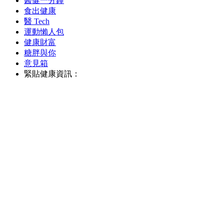
醫健一分鐘
食出健康
醫 Tech
運動懶人包
健康財富
糖胖與你
意見箱
緊貼健康資訊：