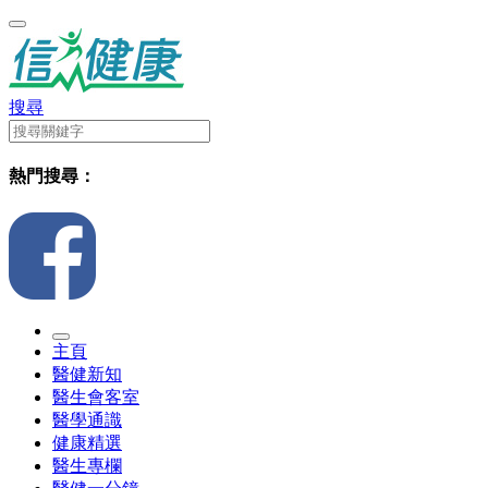
搜尋
熱門搜尋：
主頁
醫健新知
醫生會客室
醫學通識
健康精選
醫生專欄