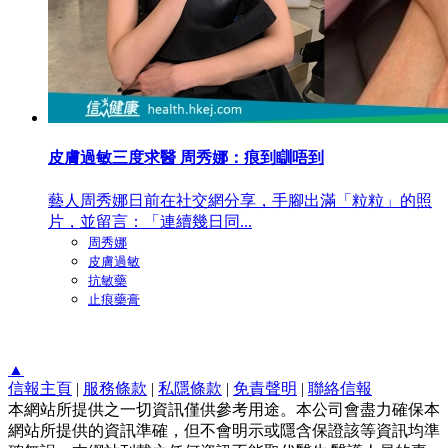
皮膚過敏三度求醫 周秀娜：痕到瞓唔到
藝人周秀娜日前在社交網分享，手腳出滿「粒粒」的照
片，並留言：「連續幾日同...
周秀娜
皮膚過敏
抗敏藥
止痕藥膏
▲
信報主頁
|
服務條款
|
私隱條款
|
免責聲明
|
聯絡信報
本網站所提供之一切資訊僅供參考用途。本公司會盡力確保本
網站所提供的資訊準確，但不會明示或隱含保證該等資訊均準