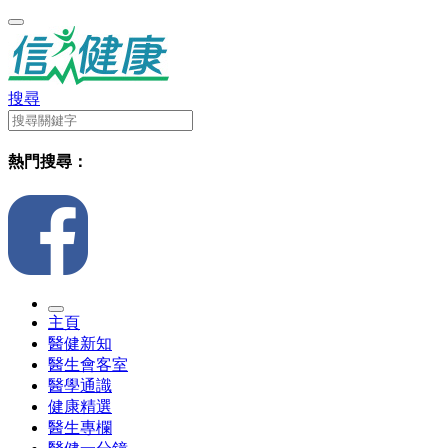
搜尋
熱門搜尋：
主頁
醫健新知
醫生會客室
醫學通識
健康精選
醫生專欄