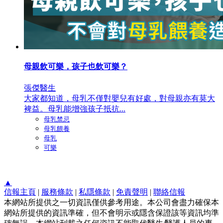
母親飲可樂，孩子也飲可樂？
張傑醫生
大家都知道，母乳不僅對嬰兒有好處，對母親亦有莫大
裨益。母乳能增強孩子抵抗...
母乳禁忌
母乳餵養
母乳
可樂
▲
信報主頁
|
服務條款
|
私隱條款
|
免責聲明
|
聯絡信報
本網站所提供之一切資訊僅供參考用途。本公司會盡力確保本
網站所提供的資訊準確，但不會明示或隱含保證該等資訊均準