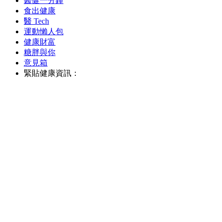
醫健一分鐘
食出健康
醫 Tech
運動懶人包
健康財富
糖胖與你
意見箱
緊貼健康資訊：