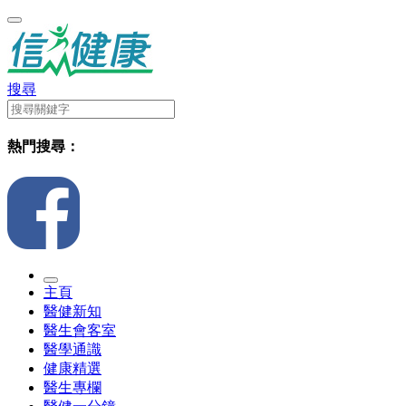
搜尋
熱門搜尋：
主頁
醫健新知
醫生會客室
醫學通識
健康精選
醫生專欄