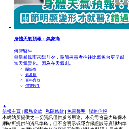
身體天氣預報：氣象痛
何智醫生
每當暴風雨來臨前夕，關節炎患者往往比氣象台更早感
知天氣變化。因為在天氣劇...
關節炎
氣象痛
百科齊放
何智醫生
▲
信報主頁
|
服務條款
|
私隱條款
|
免責聲明
|
聯絡信報
本網站所提供之一切資訊僅供參考用途。本公司會盡力確保本
網站所提供的資訊準確，但不會明示或隱含保證該等資訊均準