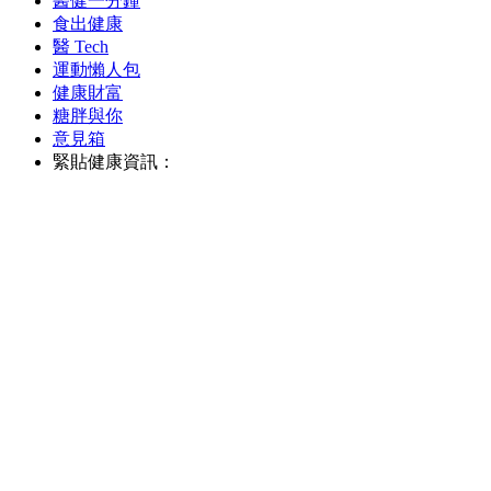
醫健一分鐘
食出健康
醫 Tech
運動懶人包
健康財富
糖胖與你
意見箱
緊貼健康資訊：