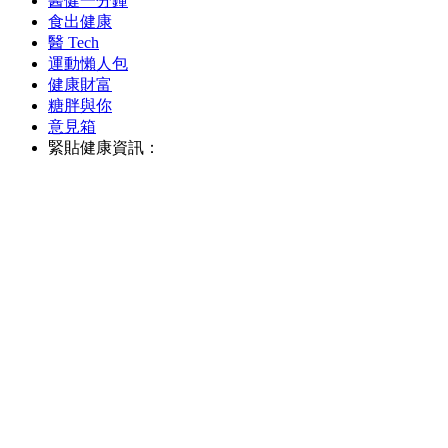
醫健一分鐘
食出健康
醫 Tech
運動懶人包
健康財富
糖胖與你
意見箱
緊貼健康資訊：