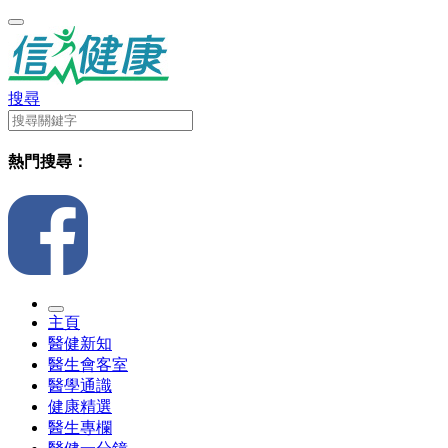
搜尋
熱門搜尋：
主頁
醫健新知
醫生會客室
醫學通識
健康精選
醫生專欄