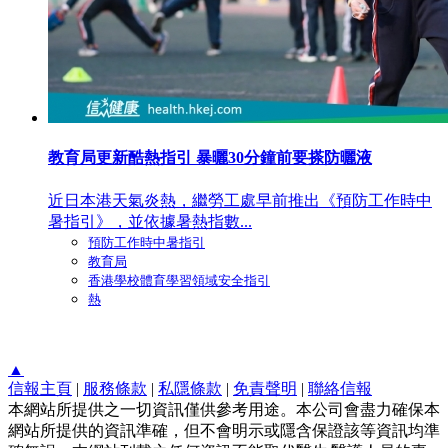
教育局更新酷熱指引 暴曬30分鐘前要搽防曬液
近日本港天氣炎熱，繼勞工處早前推出《預防工作時中
暑指引》，並依據暑熱指數...
預防工作時中暑指引
教育局
香港學校體育學習領域安全指引
熱
▲
信報主頁
|
服務條款
|
私隱條款
|
免責聲明
|
聯絡信報
本網站所提供之一切資訊僅供參考用途。本公司會盡力確保本
網站所提供的資訊準確，但不會明示或隱含保證該等資訊均準