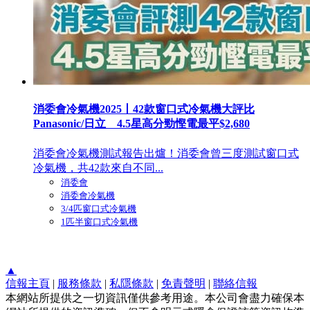
消委會冷氣機2025丨42款窗口式冷氣機大評比
Panasonic/日立 4.5星高分勁慳電最平$2,680
消委會冷氣機測試報告出爐！消委會曾三度測試窗口式
冷氣機，共42款來自不同...
消委會
消委會冷氣機
3/4匹窗口式冷氣機
1匹半窗口式冷氣機
▲
信報主頁
|
服務條款
|
私隱條款
|
免責聲明
|
聯絡信報
本網站所提供之一切資訊僅供參考用途。本公司會盡力確保本