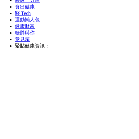
醫健一分鐘
食出健康
醫 Tech
運動懶人包
健康財富
糖胖與你
意見箱
緊貼健康資訊：