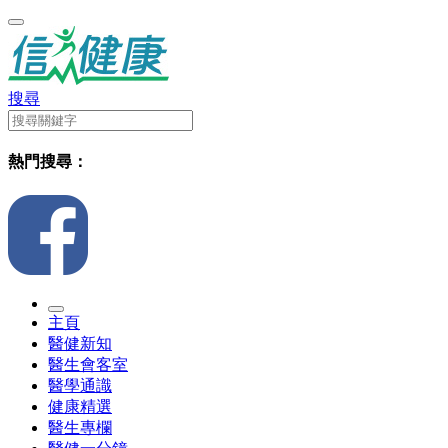
搜尋
熱門搜尋：
主頁
醫健新知
醫生會客室
醫學通識
健康精選
醫生專欄