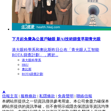
下月起免費為公屋戶驗眼 新AI技術篩查早期青光眼
港大眼科學系和奧比斯昨日公布「青光眼人工智能
ROTA 篩查計劃」，將於...
港大眼科學系
HKU
奧比斯
ROTA篩查計劃
▲
信報主頁
|
服務條款
|
私隱條款
|
免責聲明
|
聯絡信報
本網站所提供之一切資訊僅供參考用途。本公司會盡力確保本
網站所提供的資訊準確，但不會明示或隱含保證該等資訊均準