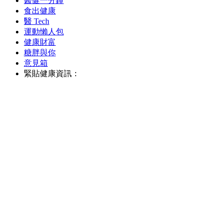
醫健一分鐘
食出健康
醫 Tech
運動懶人包
健康財富
糖胖與你
意見箱
緊貼健康資訊：