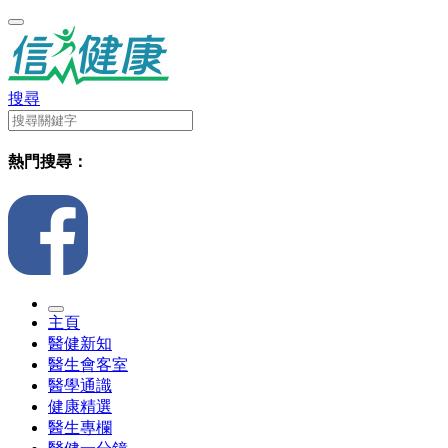
搜尋
熱門搜尋：
主頁
醫健新知
醫生會客室
醫學通識
健康精選
醫生專欄