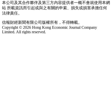
本公司及其合作夥伴及第三方內容提供者一概不會就使用本網
站 所載資訊而引起或與之有關的申索、損失或損害承擔任何
法律責任。
信報財經新聞有限公司版權所有，不得轉載。
Copyright © 2026 Hong Kong Economic Journal Company
Limited. All rights reserved.