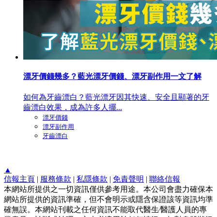
漂牙價錢幾多？藍光漂牙價錢、漂牙副作用一文了解
如何為牙齒漂白？藍光漂牙因其快速、安全且顯著的牙
齒漂白效果，成為許多人擺...
漂牙價錢
漂牙副作用
牙齒漂白
▲
信報主頁
|
服務條款
|
私隱條款
|
免責聲明
|
聯絡信報
本網站所提供之一切資訊僅供參考用途。本公司會盡力確保本
網站所提供的資訊準確，但不會明示或隱含保證該等資訊均準
確無誤。本網站刊載之任何資訊不能取代醫生∕醫護人員的專