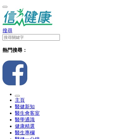
搜尋
熱門搜尋：
主頁
醫健新知
醫生會客室
醫學通識
健康精選
醫生專欄