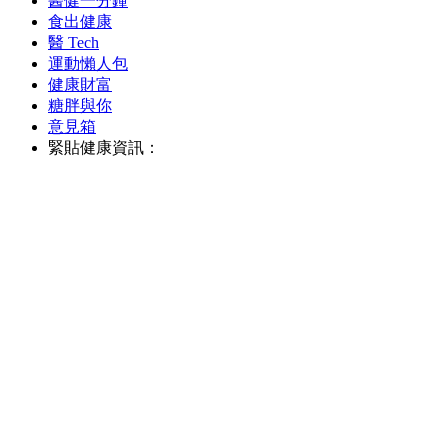
醫健一分鐘
食出健康
醫 Tech
運動懶人包
健康財富
糖胖與你
意見箱
緊貼健康資訊：