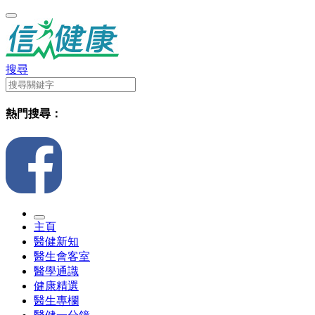
搜尋
熱門搜尋：
主頁
醫健新知
醫生會客室
醫學通識
健康精選
醫生專欄