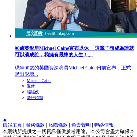
90歲英影星Michael Caine宣布退休 「這輩子想成為誰就
可以演成誰，我擁有最棒的人生！」
現年90歲的英國資深演員Michael Caine日前宣布，正式
退出影壇...
Michael Caine
退休
蝙蝠俠
潛行凶間
▲
信報主頁
|
服務條款
|
私隱條款
|
免責聲明
|
聯絡信報
本網站所提供之一切資訊僅供參考用途。本公司會盡力確保本