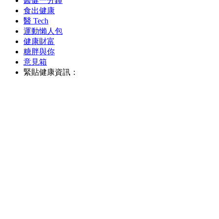
醫健一分鐘
食出健康
醫 Tech
運動懶人包
健康財富
糖胖與你
意見箱
緊貼健康資訊：