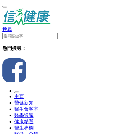
搜尋
熱門搜尋：
主頁
醫健新知
醫生會客室
醫學通識
健康精選
醫生專欄