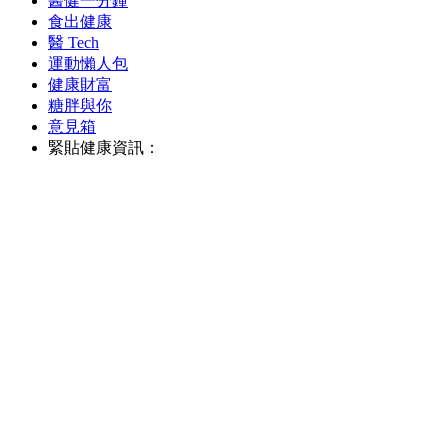
醫健一分鐘
食出健康
醫 Tech
運動懶人包
健康財富
糖胖與你
意見箱
緊貼健康資訊：