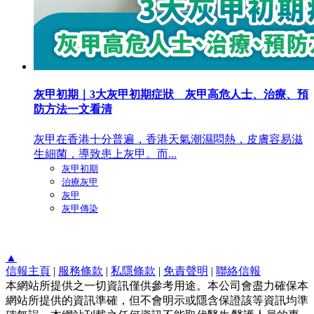
灰甲初期｜3大灰甲初期症狀 灰甲高危人士、治療、預
防方法一文看清
灰甲在香港十分普遍，香港天氣潮濕悶熱，皮膚容易滋
生細菌，導致患上灰甲。而...
灰甲初期
治療灰甲
灰甲
灰甲傳染
▲
信報主頁
|
服務條款
|
私隱條款
|
免責聲明
|
聯絡信報
本網站所提供之一切資訊僅供參考用途。本公司會盡力確保本
網站所提供的資訊準確，但不會明示或隱含保證該等資訊均準