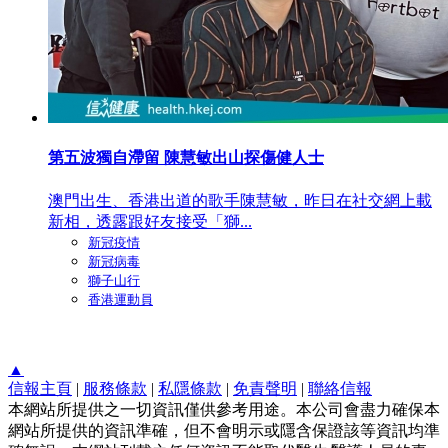
第五波獨自滯留 陳慧敏出山探傷健人士
澳門出生、香港出道的歌手陳慧敏，昨日在社交網上載
新相，透露跟好友接受「獅...
新冠疫情
新冠病毒
獅子山行
香港運動員
▲
信報主頁
|
服務條款
|
私隱條款
|
免責聲明
|
聯絡信報
本網站所提供之一切資訊僅供參考用途。本公司會盡力確保本
網站所提供的資訊準確，但不會明示或隱含保證該等資訊均準