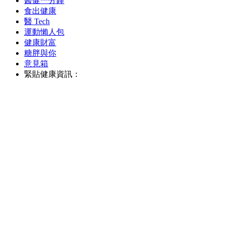
醫健一分鐘
食出健康
醫 Tech
運動懶人包
健康財富
糖胖與你
意見箱
緊貼健康資訊：