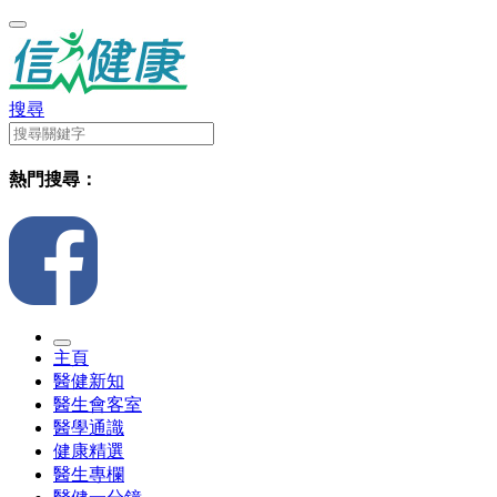
搜尋
熱門搜尋：
主頁
醫健新知
醫生會客室
醫學通識
健康精選
醫生專欄