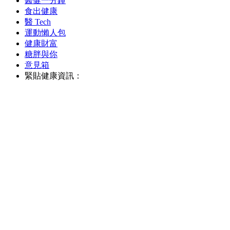
醫健一分鐘
食出健康
醫 Tech
運動懶人包
健康財富
糖胖與你
意見箱
緊貼健康資訊：