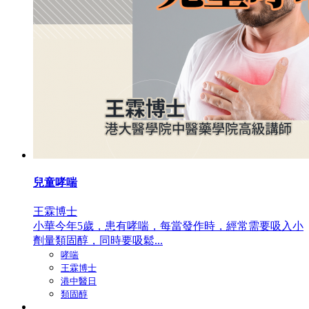
兒童哮喘
王霖博士
小華今年5歲，患有哮喘，每當發作時，經常需要吸入小
劑量類固醇，同時要吸鬆...
哮喘
王霖博士
港中醫日
類固醇