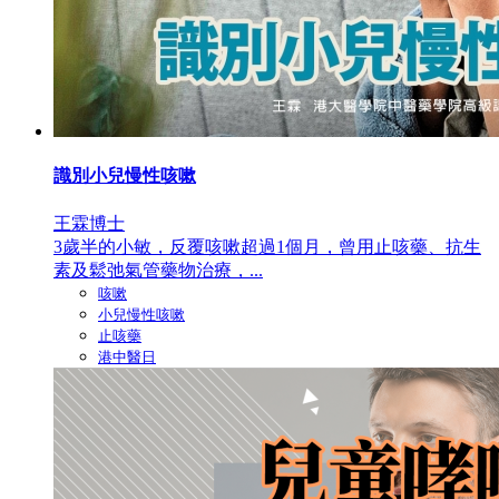
識別小兒慢性咳嗽
王霖博士
3歲半的小敏，反覆咳嗽超過1個月，曾用止咳藥、抗生
素及鬆弛氣管藥物治療，...
咳嗽
小兒慢性咳嗽
止咳藥
港中醫日