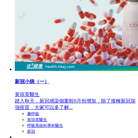
新冠小病（一）
黃琼英醫生
踏入秋天，新冠感染個案較8月份增加，除了接種新冠加
強疫苗，大家可以多了解...
馨呼吸
黃琼英醫生
呼吸系統科專科醫生
新冠