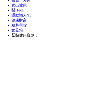
醫健一分鐘
食出健康
醫 Tech
運動懶人包
健康財富
糖胖與你
意見箱
緊貼健康資訊：