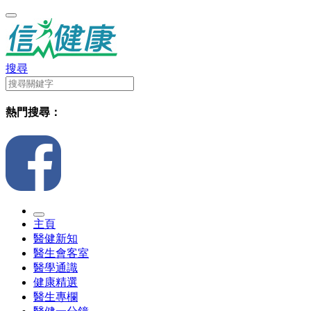
搜尋
熱門搜尋：
主頁
醫健新知
醫生會客室
醫學通識
健康精選
醫生專欄