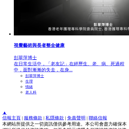
視覺藝術與長者整全健康
彭翠萍博士
在日常生活中，「老友記」在經歷生、老、病、死過程
中，面對漸漸的失去，在身...
彭翠萍博士
生理
情緒
老人科
▲
信報主頁
|
服務條款
|
私隱條款
|
免責聲明
|
聯絡信報
本網站所提供之一切資訊僅供參考用途。本公司會盡力確保本