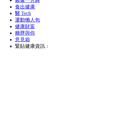
醫健一分鐘
食出健康
醫 Tech
運動懶人包
健康財富
糖胖與你
意見箱
緊貼健康資訊：