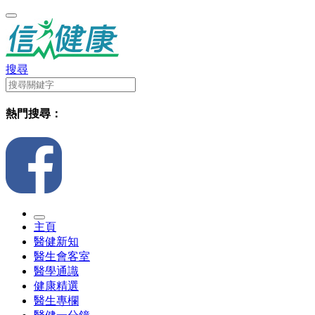
搜尋
熱門搜尋：
主頁
醫健新知
醫生會客室
醫學通識
健康精選
醫生專欄