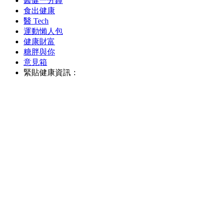
醫健一分鐘
食出健康
醫 Tech
運動懶人包
健康財富
糖胖與你
意見箱
緊貼健康資訊：