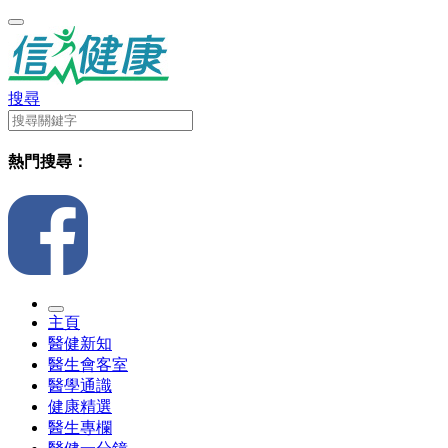
搜尋
熱門搜尋：
主頁
醫健新知
醫生會客室
醫學通識
健康精選
醫生專欄