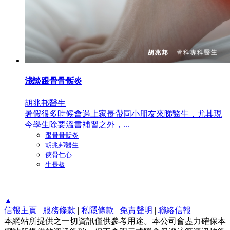
淺談跟骨骨骺炎
胡兆邦醫生
暑假很多時候會遇上家長帶同小朋友來睇醫生，尤其現
今學生除要溫書補習之外，...
跟骨骨骺炎
胡兆邦醫生
俠骨仁心
生長板
▲
信報主頁
|
服務條款
|
私隱條款
|
免責聲明
|
聯絡信報
本網站所提供之一切資訊僅供參考用途。本公司會盡力確保本