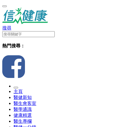
搜尋
熱門搜尋：
主頁
醫健新知
醫生會客室
醫學通識
健康精選
醫生專欄