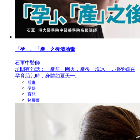
「孕」、「產」之後清胎毒
石軍中醫師
坊間有句話：「產前一團火，產後一塊冰」，指孕婦在
孕育胎兒時，身體如夏天一...
胎毒
孕婦
育兒
豬腳薑