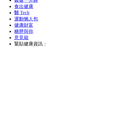
醫健一分鐘
食出健康
醫 Tech
運動懶人包
健康財富
糖胖與你
意見箱
緊貼健康資訊：