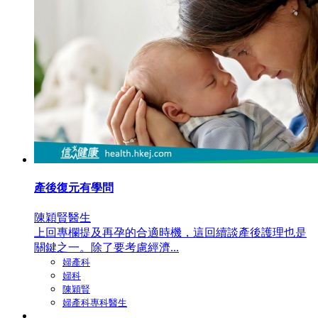
產後復元有學問
陳穎賢醫生
上回專欄提及再孕的合適時機，這回續談產後護理也是
關鍵之一。除了要考慮經濟...
婦產科
婦科
陳穎賢
婦產科專科醫生