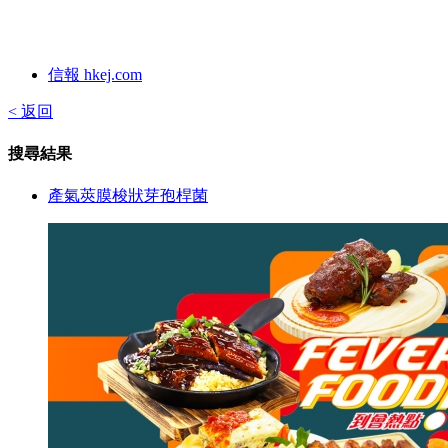
信報 hkej.com
< 返回
搜尋結果
產氣莢膜梭狀芽孢桿菌