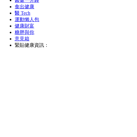
醫健一分鐘
食出健康
醫 Tech
運動懶人包
健康財富
糖胖與你
意見箱
緊貼健康資訊：