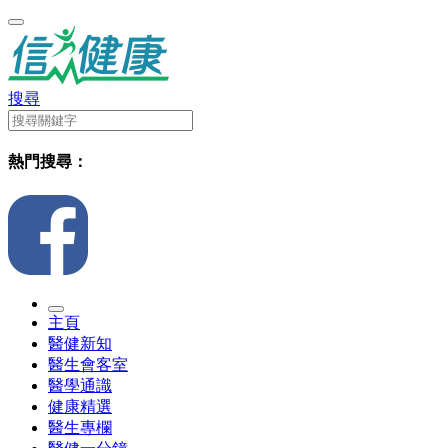
搜尋
熱門搜尋：
主頁
醫健新知
醫生會客室
醫學通識
健康精選
醫生專欄