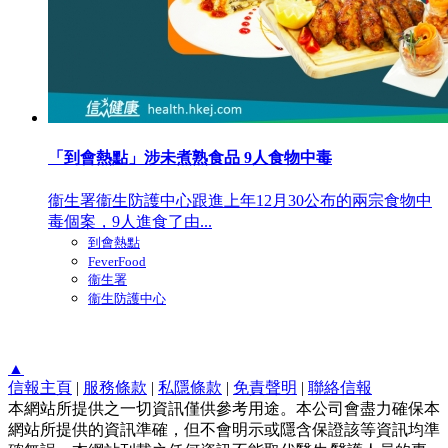
「到會熱點」涉未煮熟食品 9人食物中毒
衞生署衞生防護中心跟進上年12月30公布的兩宗食物中
毒個案，9人進食了由...
到會熱點
FeverFood
衞生署
衞生防護中心
▲
信報主頁
|
服務條款
|
私隱條款
|
免責聲明
|
聯絡信報
本網站所提供之一切資訊僅供參考用途。本公司會盡力確保本
網站所提供的資訊準確，但不會明示或隱含保證該等資訊均準