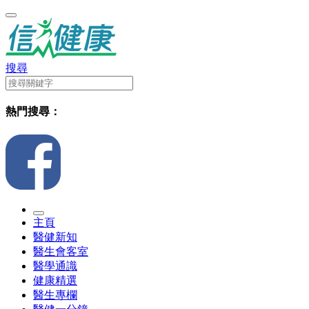
搜尋
熱門搜尋：
主頁
醫健新知
醫生會客室
醫學通識
健康精選
醫生專欄