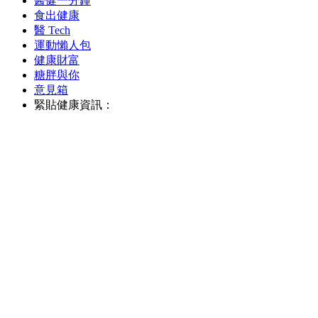
醫健一分鐘
食出健康
醫 Tech
運動懶人包
健康財富
糖胖與你
意見箱
緊貼健康資訊：