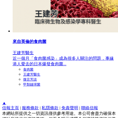
來自英倫的食肉菌
王建芳醫生
近一個月「食肉菌感染」成為很多人關注的問題，事緣
港人愛去的日本爆發食肉菌...
食肉菌
王建芳醫生
微言芳談
甲類鏈球菌
▲
信報主頁
|
服務條款
|
私隱條款
|
免責聲明
|
聯絡信報
本網站所提供之一切資訊僅供參考用途。本公司會盡力確保本