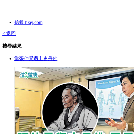
信報 hkej.com
< 返回
搜尋結果
當張仲景遇上史丹佛