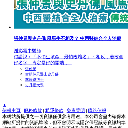
張仲景與史丹佛 風馬牛不相及？ 中西醫結合全人治療
謝彩雲中醫師
俗語說︰「不怕生壞命，最怕改壞名」；相反，若改個
好名字，肯定是好的開端，...
張仲景
當張仲景遇上史丹佛
李宗恩博士
史丹福大學
▲
信報主頁
|
服務條款
|
私隱條款
|
免責聲明
|
聯絡信報
本網站所提供之一切資訊僅供參考用途。本公司會盡力確保本
網站所提供的資訊準確，但不會明示或隱含保證該等資訊均準