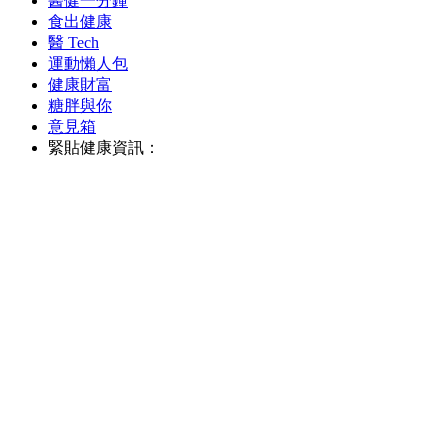
醫健一分鐘
食出健康
醫 Tech
運動懶人包
健康財富
糖胖與你
意見箱
緊貼健康資訊：