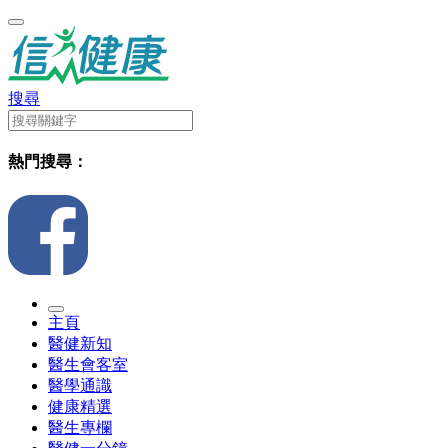
搜尋
熱門搜尋：
主頁
醫健新知
醫生會客室
醫學通識
健康精選
醫生專欄