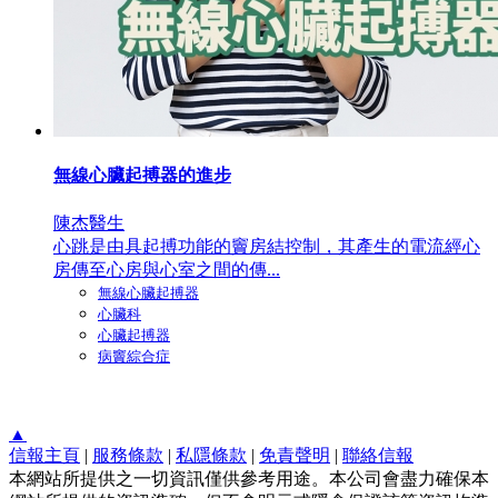
無線心臟起搏器的進步
陳杰醫生
心跳是由具起搏功能的竇房結控制，其產生的電流經心
房傳至心房與心室之間的傳...
無線心臟起搏器
心臟科
心臟起搏器
病竇綜合症
▲
信報主頁
|
服務條款
|
私隱條款
|
免責聲明
|
聯絡信報
本網站所提供之一切資訊僅供參考用途。本公司會盡力確保本