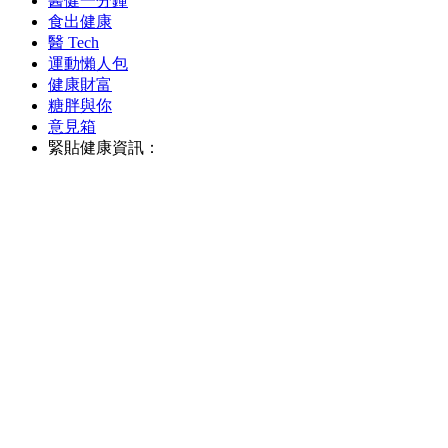
醫健一分鐘
食出健康
醫 Tech
運動懶人包
健康財富
糖胖與你
意見箱
緊貼健康資訊：