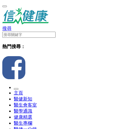
搜尋
熱門搜尋：
主頁
醫健新知
醫生會客室
醫學通識
健康精選
醫生專欄