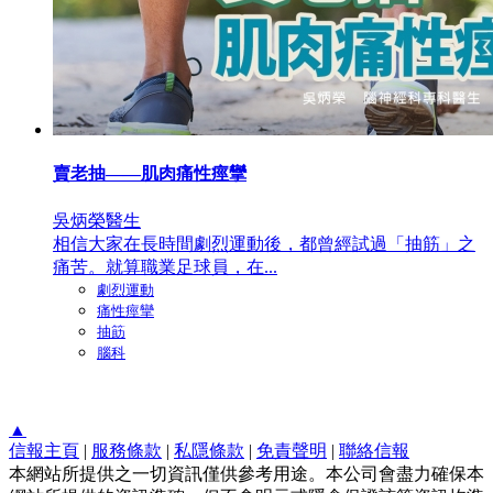
賣老抽——肌肉痛性痙攣
吳炳榮醫生
相信大家在長時間劇烈運動後，都曾經試過「抽筋」之
痛苦。就算職業足球員，在...
劇烈運動
痛性痙攣
抽筯
腦科
▲
信報主頁
|
服務條款
|
私隱條款
|
免責聲明
|
聯絡信報
本網站所提供之一切資訊僅供參考用途。本公司會盡力確保本