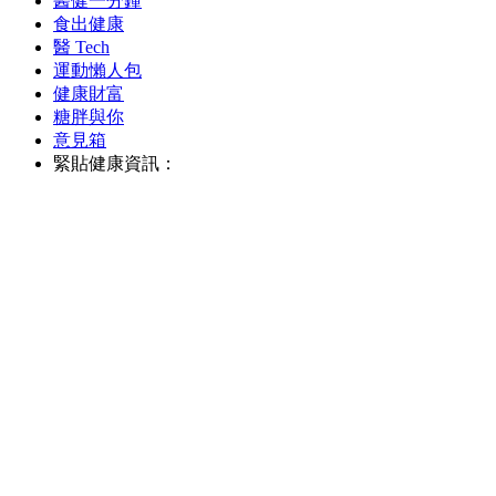
醫健一分鐘
食出健康
醫 Tech
運動懶人包
健康財富
糖胖與你
意見箱
緊貼健康資訊：