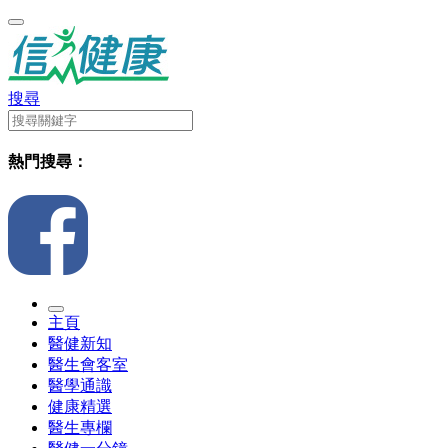
搜尋
熱門搜尋：
主頁
醫健新知
醫生會客室
醫學通識
健康精選
醫生專欄