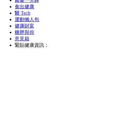
醫健一分鐘
食出健康
醫 Tech
運動懶人包
健康財富
糖胖與你
意見箱
緊貼健康資訊：