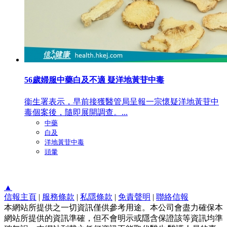
56歲婦服中藥白及不適 疑洋地黃苷中毒
衞生署表示，早前接獲醫管局呈報一宗懷疑洋地黃苷中
毒個案後，隨即展開調查。...
中藥
白及
洋地黃苷中毒
頭暈
▲
信報主頁
|
服務條款
|
私隱條款
|
免責聲明
|
聯絡信報
本網站所提供之一切資訊僅供參考用途。本公司會盡力確保本
網站所提供的資訊準確，但不會明示或隱含保證該等資訊均準