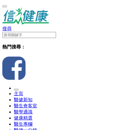
搜尋
熱門搜尋：
主頁
醫健新知
醫生會客室
醫學通識
健康精選
醫生專欄