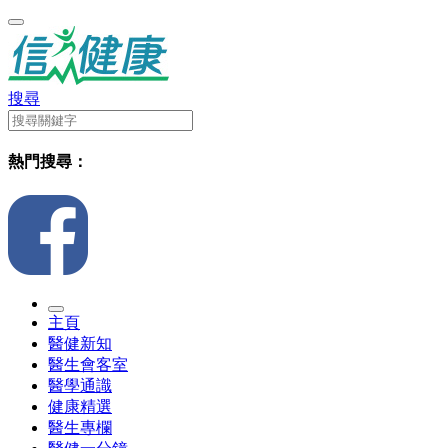
搜尋
熱門搜尋：
主頁
醫健新知
醫生會客室
醫學通識
健康精選
醫生專欄