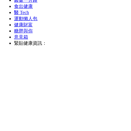
醫健一分鐘
食出健康
醫 Tech
運動懶人包
健康財富
糖胖與你
意見箱
緊貼健康資訊：