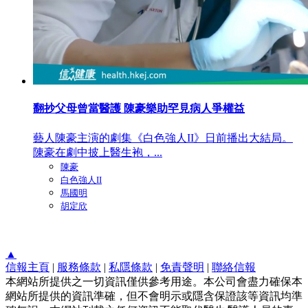
翻抄父母曾當醫護 陳豪樂助罕見病人爭權益
藝人陳豪主演的劇集《白色強人II》日前播出大結局。
陳豪在劇中披上醫生袍，...
陳豪
白色強人II
馬國明
胡定欣
▲
信報主頁
|
服務條款
|
私隱條款
|
免責聲明
|
聯絡信報
本網站所提供之一切資訊僅供參考用途。本公司會盡力確保本
網站所提供的資訊準確，但不會明示或隱含保證該等資訊均準