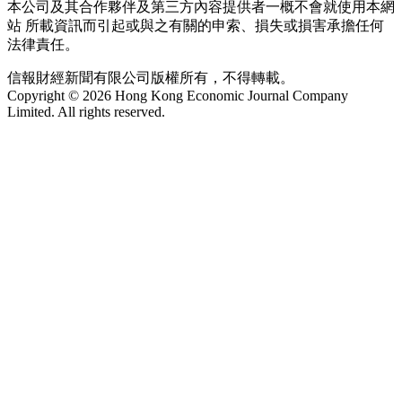
本公司及其合作夥伴及第三方內容提供者一概不會就使用本網
站 所載資訊而引起或與之有關的申索、損失或損害承擔任何
法律責任。
信報財經新聞有限公司版權所有，不得轉載。
Copyright © 2026 Hong Kong Economic Journal Company
Limited. All rights reserved.