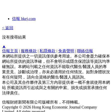
信報 hkej.com
< 返回
沒有搜尋結果
▲
信報主頁
|
服務條款
|
私隱條款
|
免責聲明
|
聯絡信報
本網站所提供之一切資訊僅供參考用途。本公司會盡力確保本
網站所提供的資訊準確，但不會明示或隱含保證該等資訊均準
確無誤。本網站刊載之任何資訊不能取代醫生∕醫護人員的專
業意見、診斷或治理，亦未必適用於任何情況。如對身體狀況
有任何疑問， 請向合資格的醫生∕醫護人員諮詢。
本公司及其合作夥伴及第三方內容提供者一概不會就使用本網
站 所載資訊而引起或與之有關的申索、損失或損害承擔任何
法律責任。
信報財經新聞有限公司版權所有，不得轉載。
Copyright © 2026 Hong Kong Economic Journal Company
Limited. All rights reserved.