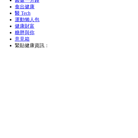
醫健一分鐘
食出健康
醫 Tech
運動懶人包
健康財富
糖胖與你
意見箱
緊貼健康資訊：