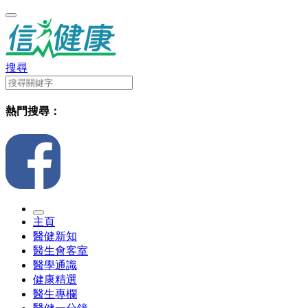
搜尋
熱門搜尋：
主頁
醫健新知
醫生會客室
醫學通識
健康精選
醫生專欄