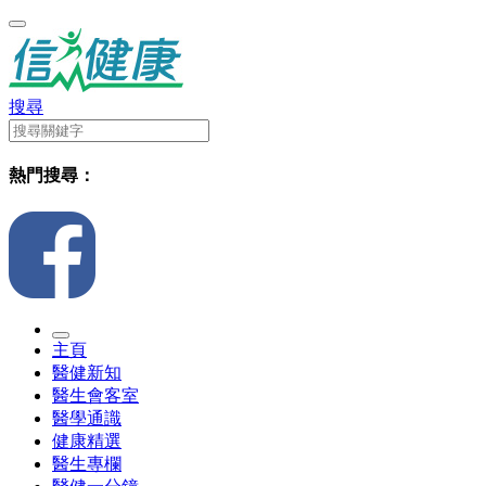
搜尋
熱門搜尋：
主頁
醫健新知
醫生會客室
醫學通識
健康精選
醫生專欄