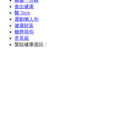
醫健一分鐘
食出健康
醫 Tech
運動懶人包
健康財富
糖胖與你
意見箱
緊貼健康資訊：