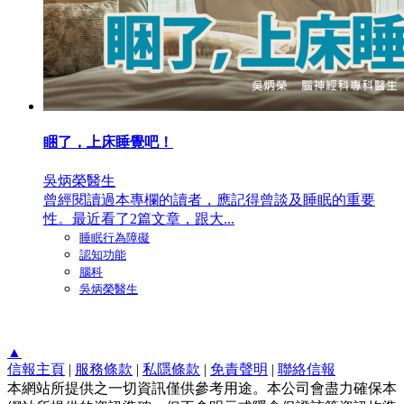
睏了，上床睡覺吧！
吳炳榮醫生
曾經閱讀過本專欄的讀者，應記得曾談及睡眠的重要
性。最近看了2篇文章，跟大...
睡眠行為障礙
認知功能
腦科
吳炳榮醫生
▲
信報主頁
|
服務條款
|
私隱條款
|
免責聲明
|
聯絡信報
本網站所提供之一切資訊僅供參考用途。本公司會盡力確保本