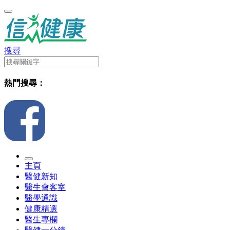
搜尋
熱門搜尋：
主頁
醫健新知
醫生會客室
醫學通識
健康精選
醫生專欄