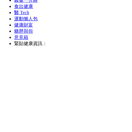
醫健一分鐘
食出健康
醫 Tech
運動懶人包
健康財富
糖胖與你
意見箱
緊貼健康資訊：