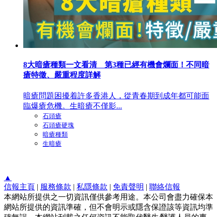
8大暗瘡種類一文看清 第3種已經有機會爛面！不同暗
瘡特徵、嚴重程度詳解
暗瘡問題困擾着許多香港人，從青春期到成年都可能面
臨爆瘡危機。生暗瘡不僅影...
石頭瘡
石頭瘡硬塊
暗瘡種類
生暗瘡
▲
信報主頁
|
服務條款
|
私隱條款
|
免責聲明
|
聯絡信報
本網站所提供之一切資訊僅供參考用途。本公司會盡力確保本
網站所提供的資訊準確，但不會明示或隱含保證該等資訊均準