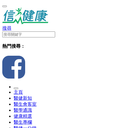
搜尋
熱門搜尋：
主頁
醫健新知
醫生會客室
醫學通識
健康精選
醫生專欄