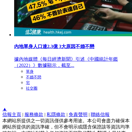
內地單身人口達2.3億 3大原因不婚不戀
據內地媒體《每日經濟新聞》引述《中國統計年鑑
（2022）》數據顯示，截至...
單身
不婚不戀
宅
社交圈
▲
信報主頁
|
服務條款
|
私隱條款
|
免責聲明
|
聯絡信報
本網站所提供之一切資訊僅供參考用途。本公司會盡力確保本
網站所提供的資訊準確，但不會明示或隱含保證該等資訊均準