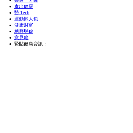
醫健一分鐘
食出健康
醫 Tech
運動懶人包
健康財富
糖胖與你
意見箱
緊貼健康資訊：