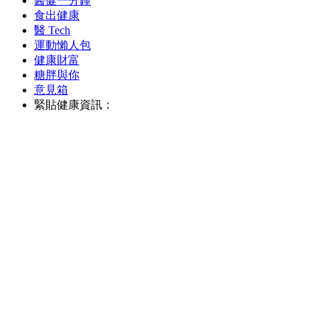
醫健一分鐘
食出健康
醫 Tech
運動懶人包
健康財富
糖胖與你
意見箱
緊貼健康資訊：