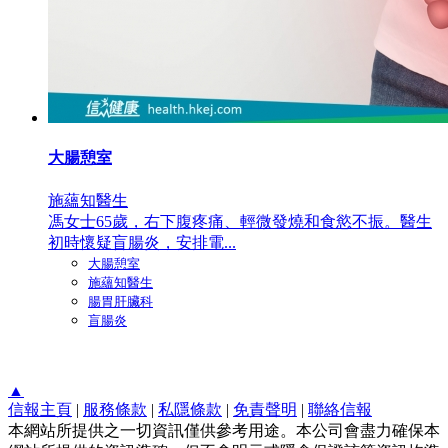
大腸憩室
施蘊知醫生
馮女士65歲，右下腹疼痛、輕微發燒和食慾不振。醫生
初時懷疑盲腸炎，安排電...
大腸憩室
施蘊知醫生
腸胃肝臟科
盲腸炎
▲
信報主頁
|
服務條款
|
私隱條款
|
免責聲明
|
聯絡信報
本網站所提供之一切資訊僅供參考用途。本公司會盡力確保本