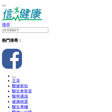
搜尋
熱門搜尋：
主頁
醫健新知
醫生會客室
醫學通識
健康精選
醫生專欄