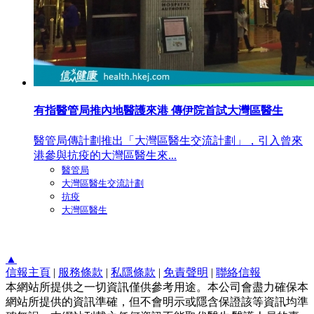
有指醫管局推內地醫護來港 傳伊院首試大灣區醫生
醫管局傳計劃推出「大灣區醫生交流計劃」，引入曾來
港參與抗疫的大灣區醫生來...
醫管局
大灣區醫生交流計劃
抗疫
大灣區醫生
▲
信報主頁
|
服務條款
|
私隱條款
|
免責聲明
|
聯絡信報
本網站所提供之一切資訊僅供參考用途。本公司會盡力確保本
網站所提供的資訊準確，但不會明示或隱含保證該等資訊均準