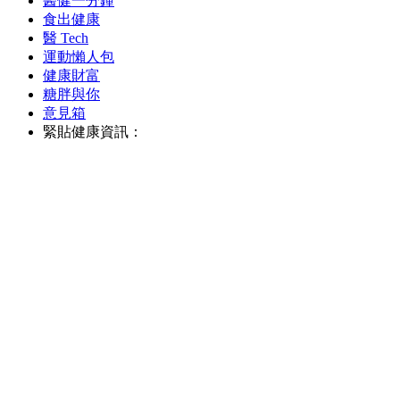
醫健一分鐘
食出健康
醫 Tech
運動懶人包
健康財富
糖胖與你
意見箱
緊貼健康資訊：