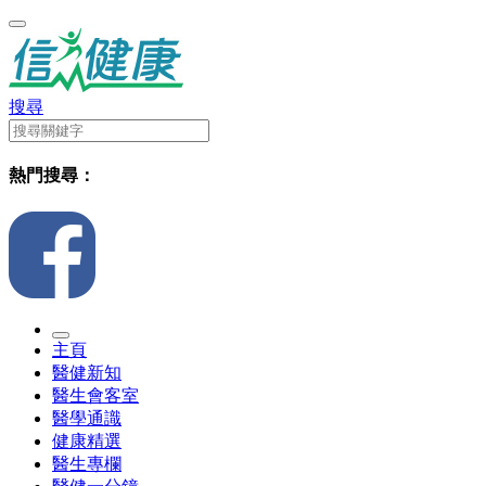
搜尋
熱門搜尋：
主頁
醫健新知
醫生會客室
醫學通識
健康精選
醫生專欄