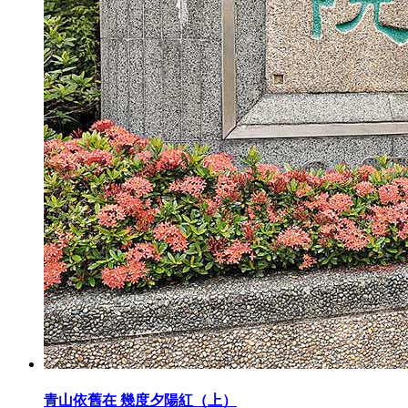
青山依舊在 幾度夕陽紅（上）