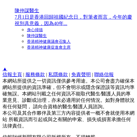
陳仲謀醫生
7月1日是香港回歸祖國紀念日，對筆者而言，今年的慶
祝別具意義，因為40年...
身心掃描
陳仲謀醫生
香港精神健康議會召集人
香港精神健康促進會主席
▲
信報主頁
|
服務條款
|
私隱條款
|
免責聲明
|
聯絡信報
本網站所提供之一切資訊僅供參考用途。本公司會盡力確保本
網站所提供的資訊準確，但不會明示或隱含保證該等資訊均準
確無誤。本網站刊載之任何資訊不能取代醫生∕醫護人員的專
業意見、診斷或治理，亦未必適用於任何情況。如對身體狀況
有任何疑問， 請向合資格的醫生∕醫護人員諮詢。
本公司及其合作夥伴及第三方內容提供者一概不會就使用本網
站 所載資訊而引起或與之有關的申索、損失或損害承擔任何
法律責任。