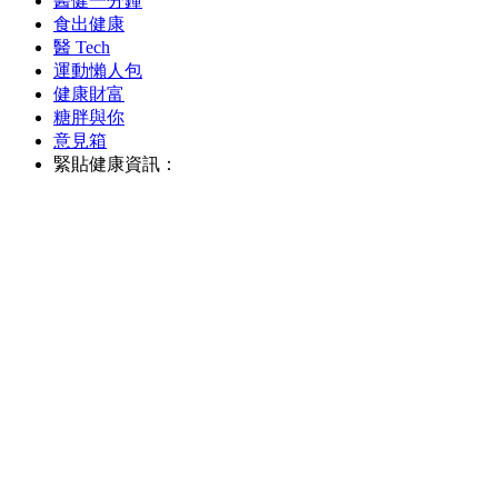
醫健一分鐘
食出健康
醫 Tech
運動懶人包
健康財富
糖胖與你
意見箱
緊貼健康資訊：