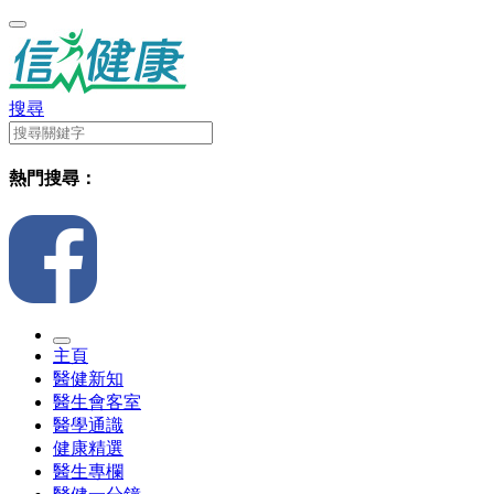
搜尋
熱門搜尋：
主頁
醫健新知
醫生會客室
醫學通識
健康精選
醫生專欄