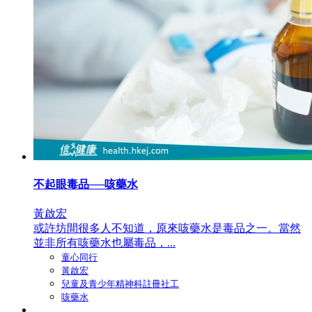
不起眼毒品──咳藥水
黃啟宏
或許坊間很多人不知道，原來咳藥水是毒品之一。當然
並非所有咳藥水也屬毒品，...
童心同行
黃啟宏
兒童及青少年精神科註冊社工
咳藥水