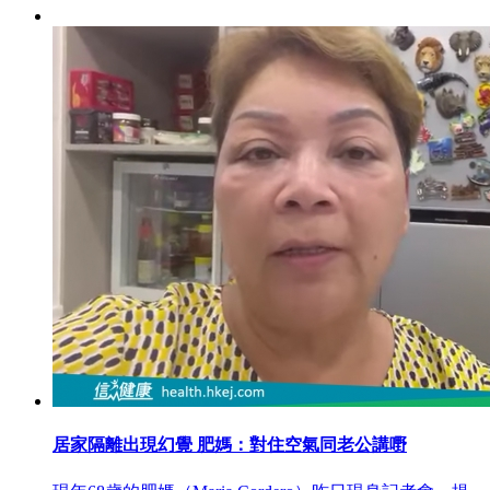
居家隔離出現幻覺 肥媽：對住空氣同老公講嘢