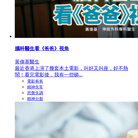
腦科醫生看《爸爸》視角
黃偉基醫生
最近香港上演了幾套本土電影，叫好又叫座，好不熱
鬧！看完電影後，我有一些睇...
電影爸爸
精神失常
思覺失調
精神分裂