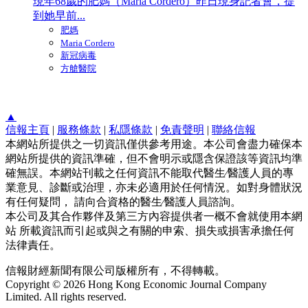
現年68歲的肥媽（Maria Cordero）昨日現身記者會，提
到她早前...
肥媽
Maria Cordero
新冠病毒
方艙醫院
▲
信報主頁
|
服務條款
|
私隱條款
|
免責聲明
|
聯絡信報
本網站所提供之一切資訊僅供參考用途。本公司會盡力確保本
網站所提供的資訊準確，但不會明示或隱含保證該等資訊均準
確無誤。本網站刊載之任何資訊不能取代醫生∕醫護人員的專
業意見、診斷或治理，亦未必適用於任何情況。如對身體狀況
有任何疑問， 請向合資格的醫生∕醫護人員諮詢。
本公司及其合作夥伴及第三方內容提供者一概不會就使用本網
站 所載資訊而引起或與之有關的申索、損失或損害承擔任何
法律責任。
信報財經新聞有限公司版權所有，不得轉載。
Copyright © 2026 Hong Kong Economic Journal Company
Limited. All rights reserved.