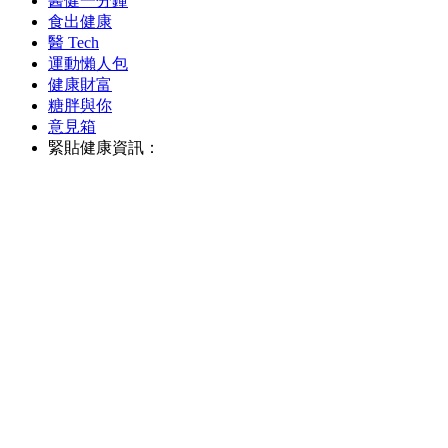
醫健一分鐘
食出健康
醫 Tech
運動懶人包
健康財富
糖胖與你
意見箱
緊貼健康資訊：