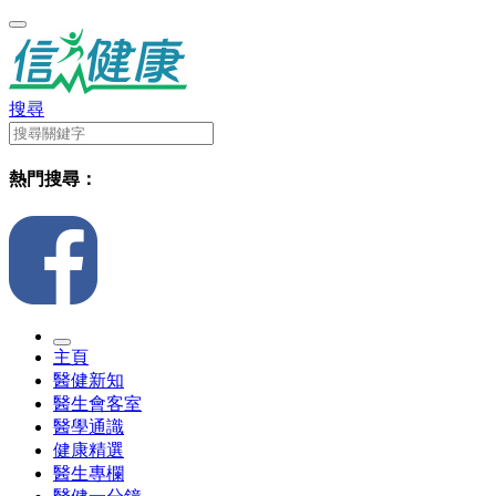
搜尋
熱門搜尋：
主頁
醫健新知
醫生會客室
醫學通識
健康精選
醫生專欄