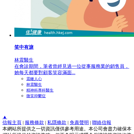
笑中有淚
林震醫生
在會診期間，筆者曾經見過一位從事服務業的銷售員，
她每天都要對顧客笑容滿面...
震瞰人心
林震醫生
精神科專科醫生
微笑抑鬱症
▲
信報主頁
|
服務條款
|
私隱條款
|
免責聲明
|
聯絡信報
本網站所提供之一切資訊僅供參考用途。本公司會盡力確保本