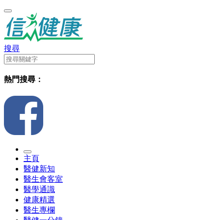
搜尋
熱門搜尋：
主頁
醫健新知
醫生會客室
醫學通識
健康精選
醫生專欄