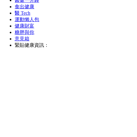
醫健一分鐘
食出健康
醫 Tech
運動懶人包
健康財富
糖胖與你
意見箱
緊貼健康資訊：