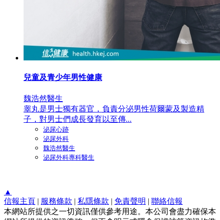
兒童及青少年男性健康
魏浩然醫生
睾丸是男士獨有器官，負責分泌男性荷爾蒙及製造精
子，對男士們成長發育以至傳...
泌尿心跡
泌尿外科
魏浩然醫生
泌尿外科專科醫生
▲
信報主頁
|
服務條款
|
私隱條款
|
免責聲明
|
聯絡信報
本網站所提供之一切資訊僅供參考用途。本公司會盡力確保本