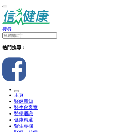
搜尋
熱門搜尋：
主頁
醫健新知
醫生會客室
醫學通識
健康精選
醫生專欄