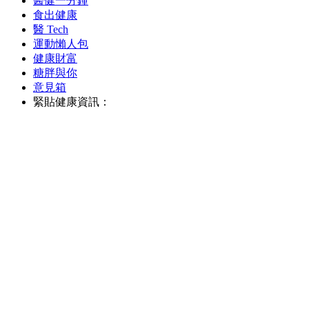
醫健一分鐘
食出健康
醫 Tech
運動懶人包
健康財富
糖胖與你
意見箱
緊貼健康資訊：