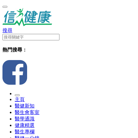
搜尋
熱門搜尋：
主頁
醫健新知
醫生會客室
醫學通識
健康精選
醫生專欄