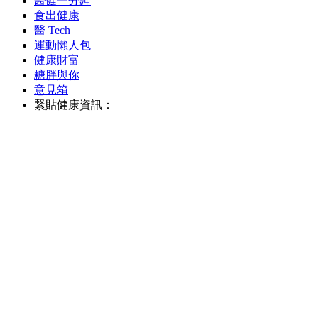
醫健一分鐘
食出健康
醫 Tech
運動懶人包
健康財富
糖胖與你
意見箱
緊貼健康資訊：