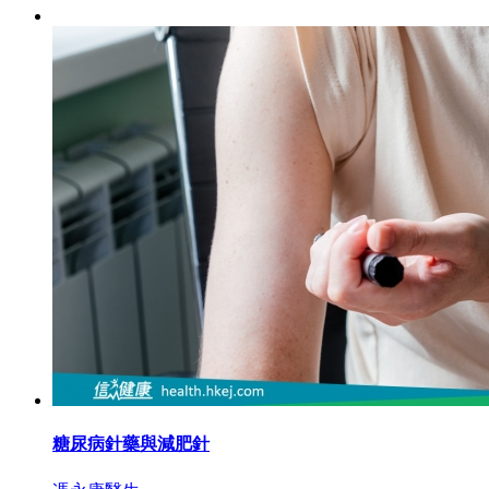
糖尿病針藥與減肥針