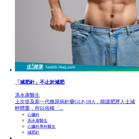
「減肥針」不止於減肥
馮永康醫生
上次提及新一代糖尿病針藥GLP-1RA，能讓肥胖人士減
輕體重，所以俗稱「...
心臟科
馮永康醫生
心臟科專科醫生
減肥針