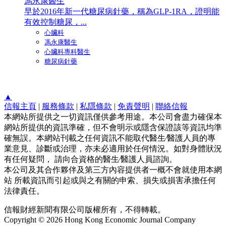
馮永康醫生
早於2016年新一代糖尿病針藥，稱為GLP-1RA，證明能
有效控制糖尿，...
心臟科
馮永康醫生
心臟科專科醫生
糖尿病針藥
▲
信報主頁
|
服務條款
|
私隱條款
|
免責聲明
|
聯絡信報
本網站所提供之一切資訊僅供參考用途。本公司會盡力確保本
網站所提供的資訊準確，但不會明示或隱含保證該等資訊均準
確無誤。本網站刊載之任何資訊不能取代醫生∕醫護人員的專
業意見、診斷或治理，亦未必適用於任何情況。如對身體狀況
有任何疑問， 請向合資格的醫生∕醫護人員諮詢。
本公司及其合作夥伴及第三方內容提供者一概不會就使用本網
站 所載資訊而引起或與之有關的申索、損失或損害承擔任何
法律責任。
信報財經新聞有限公司版權所有，不得轉載。
Copyright © 2026 Hong Kong Economic Journal Company