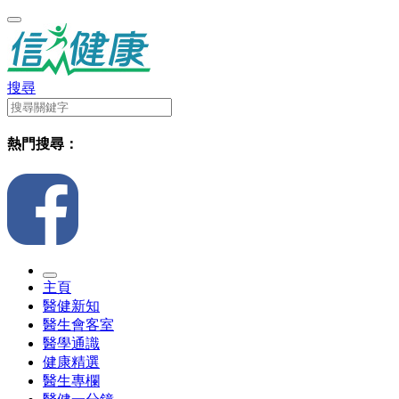
搜尋
熱門搜尋：
主頁
醫健新知
醫生會客室
醫學通識
健康精選
醫生專欄