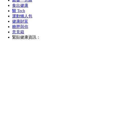
醫健一分鐘
食出健康
醫 Tech
運動懶人包
健康財富
糖胖與你
意見箱
緊貼健康資訊：