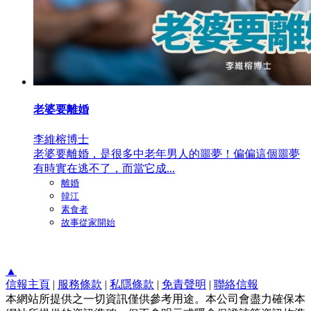
老婆要離婚
李維榕博士
老婆要離婚，是很多中老年男人的噩夢！偏偏這個噩夢
有時實在逃不了，而當它成...
離婚
韓江
素食者
故事從家開始
▲
信報主頁
|
服務條款
|
私隱條款
|
免責聲明
|
聯絡信報
本網站所提供之一切資訊僅供參考用途。本公司會盡力確保本