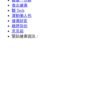
醫健一分鐘
食出健康
醫 Tech
運動懶人包
健康財富
糖胖與你
意見箱
緊貼健康資訊：