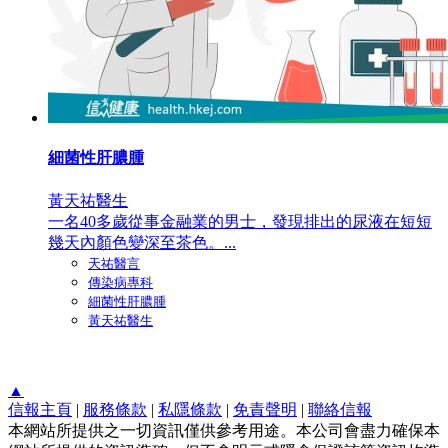
細菌性肝膿腫
黃天祐醫生
一名40多歲從事金融業的男士，發現排出的尿液在短短
幾天內顏色變深至茶色。...
天祐醫言
傳染病專科
細菌性肝膿腫
黃天祐醫生
▲
信報主頁
|
服務條款
|
私隱條款
|
免責聲明
|
聯絡信報
本網站所提供之一切資訊僅供參考用途。本公司會盡力確保本