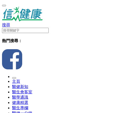
搜尋
熱門搜尋：
主頁
醫健新知
醫生會客室
醫學通識
健康精選
醫生專欄