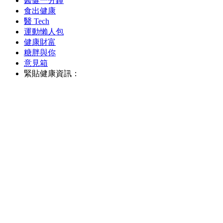
醫健一分鐘
食出健康
醫 Tech
運動懶人包
健康財富
糖胖與你
意見箱
緊貼健康資訊：