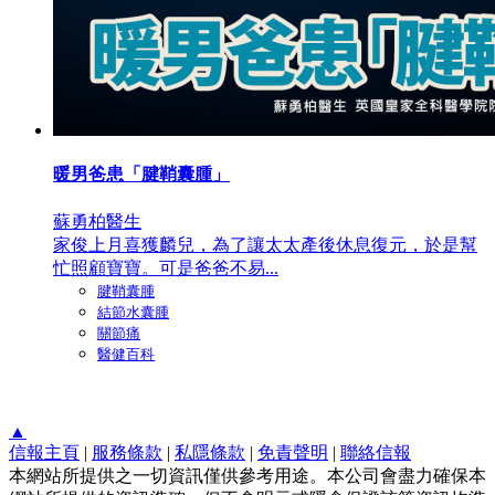
暖男爸患「腱鞘囊腫」
蘇勇柏醫生
家俊上月喜獲麟兒，為了讓太太產後休息復元，於是幫
忙照顧寶寶。可是爸爸不易...
腱鞘囊腫
結節水囊腫
關節痛
醫健百科
▲
信報主頁
|
服務條款
|
私隱條款
|
免責聲明
|
聯絡信報
本網站所提供之一切資訊僅供參考用途。本公司會盡力確保本