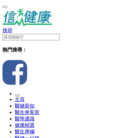
搜尋
熱門搜尋：
主頁
醫健新知
醫生會客室
醫學通識
健康精選
醫生專欄